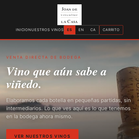
Joan de
viticultor
la Casa
INICIO
NUESTROS VINOS
ES
EN
CA
CARRITO
VENTA DIRECTA DE BODEGA
Vino que aún sabe a
viñedo.
Elaboramos cada botella en pequeñas partidas, sin
intermediarios. Lo que ves aquí es lo que tenemos
en la bodega ahora mismo.
VER NUESTROS VINOS