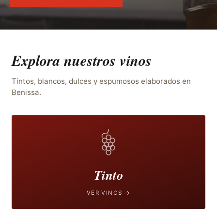
Explora nuestros vinos
Tintos, blancos, dulces y espumosos elaborados en
Benissa.
Tinto
VER VINOS →