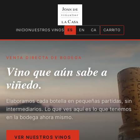
Joan de
viticultor
la Casa
INICIO
NUESTROS VINOS
ES
EN
CA
CARRITO
VENTA DIRECTA DE BODEGA
Vino que aún sabe a
viñedo.
Elaboramos cada botella en pequeñas partidas, sin
intermediarios. Lo que ves aquí es lo que tenemos
en la bodega ahora mismo.
VER NUESTROS VINOS