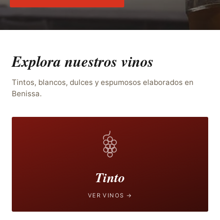
Explora nuestros vinos
Tintos, blancos, dulces y espumosos elaborados en
Benissa.
Tinto
VER VINOS →