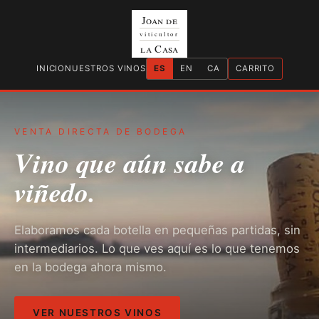
Joan de
viticultor
la Casa
INICIO
NUESTROS VINOS
ES
EN
CA
CARRITO
VENTA DIRECTA DE BODEGA
Vino que aún sabe a
viñedo.
Elaboramos cada botella en pequeñas partidas, sin
intermediarios. Lo que ves aquí es lo que tenemos
en la bodega ahora mismo.
VER NUESTROS VINOS