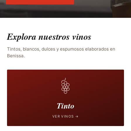
Explora nuestros vinos
Tintos, blancos, dulces y espumosos elaborados en
Benissa.
Tinto
VER VINOS →