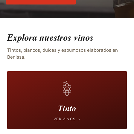
Explora nuestros vinos
Tintos, blancos, dulces y espumosos elaborados en
Benissa.
Tinto
VER VINOS →