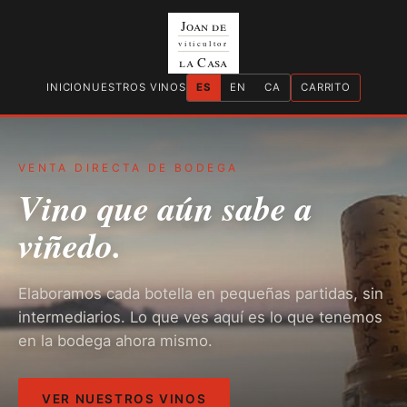
Joan de
viticultor
la Casa
INICIO
NUESTROS VINOS
ES
EN
CA
CARRITO
VENTA DIRECTA DE BODEGA
Vino que aún sabe a
viñedo.
Elaboramos cada botella en pequeñas partidas, sin
intermediarios. Lo que ves aquí es lo que tenemos
en la bodega ahora mismo.
VER NUESTROS VINOS