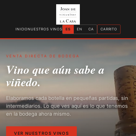
Joan de
viticultor
la Casa
INICIO
NUESTROS VINOS
ES
EN
CA
CARRITO
VENTA DIRECTA DE BODEGA
Vino que aún sabe a
viñedo.
Elaboramos cada botella en pequeñas partidas, sin
intermediarios. Lo que ves aquí es lo que tenemos
en la bodega ahora mismo.
VER NUESTROS VINOS