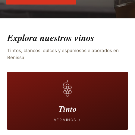
Explora nuestros vinos
Tintos, blancos, dulces y espumosos elaborados en
Benissa.
Tinto
VER VINOS →