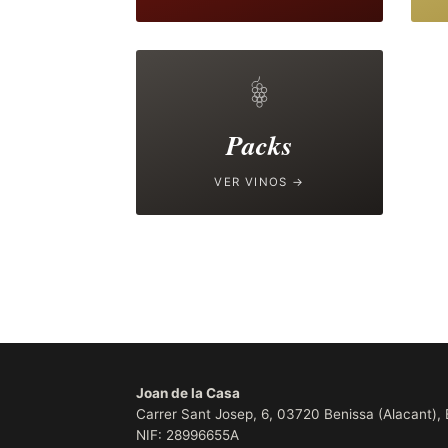
Packs
VER VINOS →
Joan de la Casa
Carrer Sant Josep, 6, 03720 Benissa (Alacant),
NIF: 28996655A