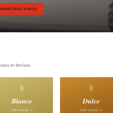
 NUESTROS VINOS
rados en Benissa.
Blanco
Dulce
VER VINOS →
VER VINOS →