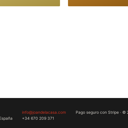
info@joandelacasa.com
Pago seguro con Stripe · © 
 España
+34 670 209 371