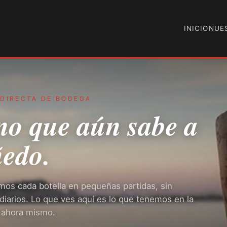
INICIO
NUE
 DIRECTA DE BODEGA
no que aún sabe a
ñedo.
mos cada botella en pequeñas partidas, sin
diarios. Lo que ves aquí es lo que tenemos en la
 ahora mismo.