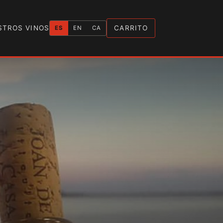
STROS VINOS
CARRITO
ES
EN
CA