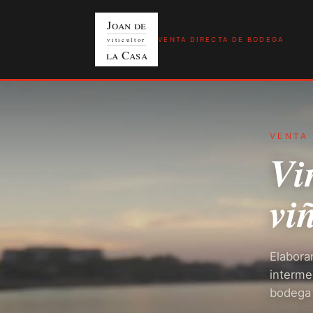
Joan de
viticultor
VENTA DIRECTA DE BODEGA
la Casa
VENTA
Vi
vi
Elabora
interme
bodega