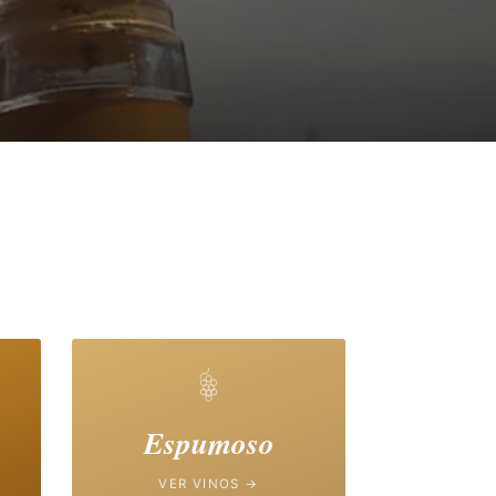
Espumoso
VER VINOS →